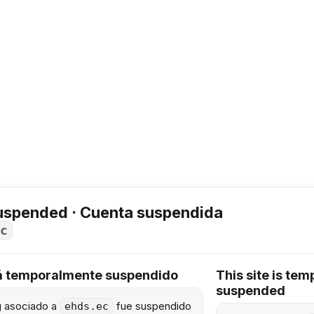
uspended · Cuenta suspendida
c
tá temporalmente suspendido
This site is tem
suspended
ng asociado a
fue suspendido
ehds.ec