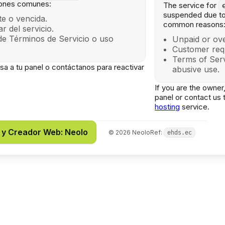
zones comunes:
The service for
suspended due to 
e o vencida.
common reasons
lar del servicio.
de Términos de Servicio o uso
Unpaid or ove
Customer req
Terms of Serv
gresa a tu panel o contáctanos para reactivar
abusive use.
If you are the owner,
panel or contact us 
hosting
service.
 y Creador Web: Neolo
©
2026
Neolo
Ref:
ehds.ec